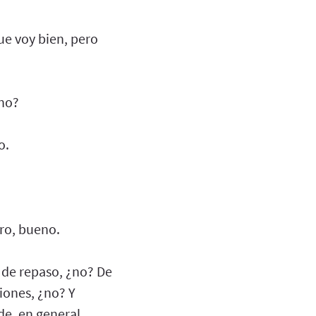
ue voy bien, pero
¿no?
o.
ero, bueno.
e de repaso, ¿no? De
xiones, ¿no? Y
de, en general,