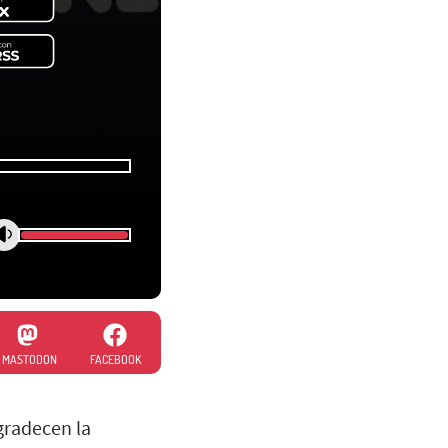
MASTODON
FACEBOOK
gradecen la