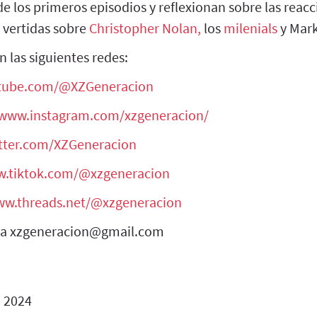
e los primeros episodios y reflexionan sobre las reac
 vertidas sobre
Christopher Nolan,
los
milenials
y Mark
 las siguientes redes:
tube.com/@XZGeneracion
/www.instagram.com/xzgeneracion/
itter.com/XZGeneracion
w.tiktok.com/@xzgeneracion
ww.threads.net/@xzgeneracion
s a xzgeneracion@gmail.com
o 2024