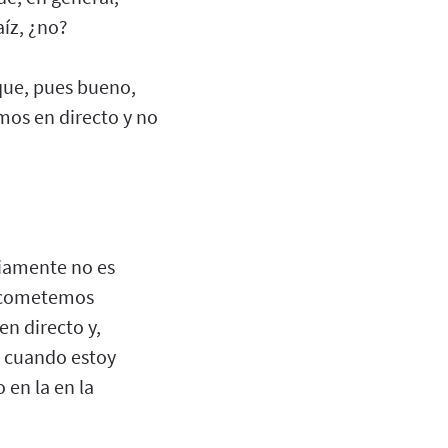
aíz, ¿no?
 que, pues bueno,
os en directo y no
iamente no es
s cometemos
n directo y,
 cuando estoy
 en la en la