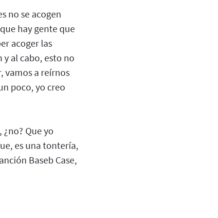
ues no se acogen
orque hay gente que
er acoger las
 y al cabo, esto no
r, vamos a reírnos
 un poco, yo creo
s, ¿no? Que yo
ue, es una tontería,
canción Baseb Case,