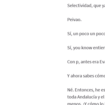
Selectividad, que y
Peivao.
Sí, un poco un poco
Sí, you know entie
Con p, antes era E
Y ahora sabes cómo
Né. Entonces, he es
toda Andalucía y el
menos. ¿Y cómo lo 