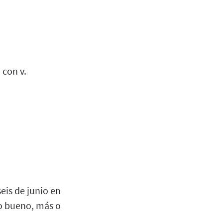
 con v.
eis de junio en
ro bueno, más o