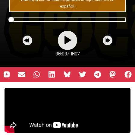
español.
00:00
/
1H07