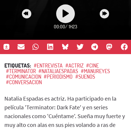
00:00
/
1H23
ETIQUETAS:
#ENTREVISTA
#ACTRIZ
#CINE
#TERMINATOR
#NATALIAESPADAS
#MANUREYES
#COMUNICACION
#PERIODISMO
#SUENOS
#CONVERSACION
Natalia Espadas es actriz. Ha participado en la
película 'Terminator: Dark Fate' y en series
nacionales como 'Cuéntame'. Sueña muy fuerte y
muy alto con alas en sus pies volando a ras de