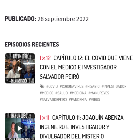
PUBLICADO:
28 septiembre 2022
EPISODIOS RECIENTES
1⨯12
CAPÍTULO 12: EL COVID QUE VIENE
CON EL MÉDICO E INVESTIGADOR
SALVADOR PEIRÓ
#COVID
#CORONAVIRUS
#FISABIO
#INVESTIGADOR
#MEDICO
#SALUD
#MEDICINA
#MANUREYES
#SALVADORPEIRO
#PANDEMIA
#VIRUS
1⨯11
CAPÍTULO 11: JOAQUÍN ABENZA
INGENIERO E INVESTIGADOR Y
DIVULGADOR DEL MISTERIO