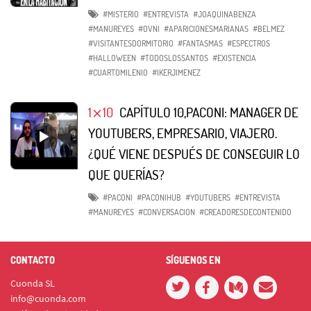
#MISTERIO
#ENTREVISTA
#JOAQUINABENZA
#MANUREYES
#OVNI
#APARICIONESMARIANAS
#BELMEZ
#VISITANTESDORMITORIO
#FANTASMAS
#ESPECTROS
#HALLOWEEN
#TODOSLOSSANTOS
#EXISTENCIA
#CUARTOMILENIO
#IKERJIMENEZ
1⨯10
CAPÍTULO 10,PACONI: MANAGER DE
YOUTUBERS, EMPRESARIO, VIAJERO.
¿QUÉ VIENE DESPUÉS DE CONSEGUIR LO
QUE QUERÍAS?
#PACONI
#PACONIHUB
#YOUTUBERS
#ENTREVISTA
#MANUREYES
#CONVERSACION
#CREADORESDECONTENIDO
CONTACTO
SÍGUENOS EN
Cuonda SL
info@cuonda.com