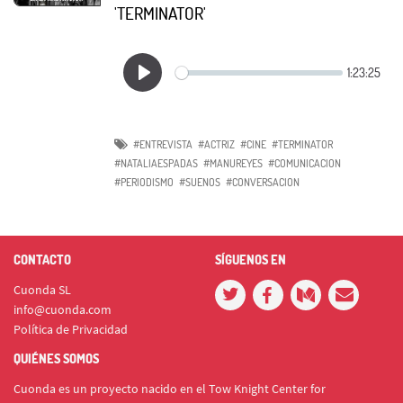
'TERMINATOR'
#ENTREVISTA
#ACTRIZ
#CINE
#TERMINATOR
#NATALIAESPADAS
#MANUREYES
#COMUNICACION
#PERIODISMO
#SUENOS
#CONVERSACION
CONTACTO
SÍGUENOS EN
Cuonda SL
info@cuonda.com
Política de Privacidad
QUIÉNES SOMOS
Cuonda es un proyecto nacido en el Tow Knight Center for