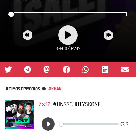
00:00
/
57:17
ÚLTIMOS EPISODIOS
#KHAN
7⨯12
#HNSSCHUTYSKONE