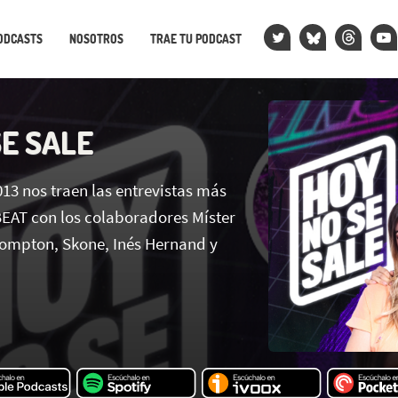
ODCASTS
NOSOTROS
TRAE TU PODCAST
SE SALE
013 nos traen las entrevistas más
AT con los colaboradores Míster
ompton, Skone, Inés Hernand y