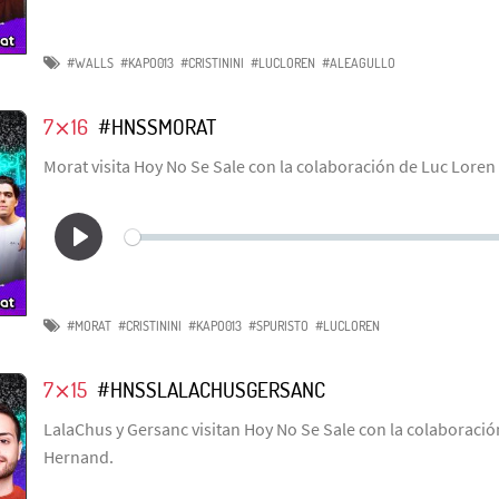
#WALLS
#KAPO013
#CRISTININI
#LUCLOREN
#ALEAGULLO
7⨯16
#HNSSMORAT
Morat visita Hoy No Se Sale con la colaboración de Luc Loren 
#MORAT
#CRISTININI
#KAPO013
#SPURISTO
#LUCLOREN
7⨯15
#HNSSLALACHUSGERSANC
LalaChus y Gersanc visitan Hoy No Se Sale con la colaboració
Hernand.