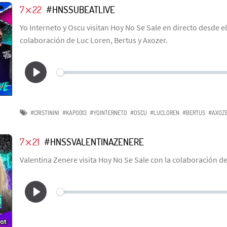
7⨯22
#HNSSUBEATLIVE
Yo Interneto y Oscu visitan Hoy No Se Sale en directo desde el
colaboración de Luc Loren, Bertus y Axozer.
#CRISTININI
#KAPO013
#YOINTERNETO
#OSCU
#LUCLOREN
#BERTUS
#AXOZ
7⨯21
#HNSSVALENTINAZENERE
Valentina Zenere visita Hoy No Se Sale con la colaboración 