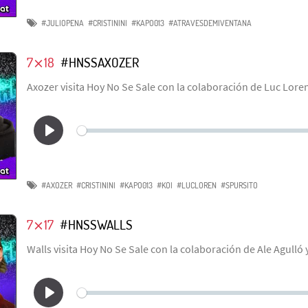
#JULIOPENA
#CRISTININI
#KAPO013
#ATRAVESDEMIVENTANA
7⨯18
#HNSSAXOZER
Axozer visita Hoy No Se Sale con la colaboración de Luc Loren
#AXOZER
#CRISTININI
#KAPO013
#KOI
#LUCLOREN
#SPURSITO
7⨯17
#HNSSWALLS
Walls visita Hoy No Se Sale con la colaboración de Ale Agulló 