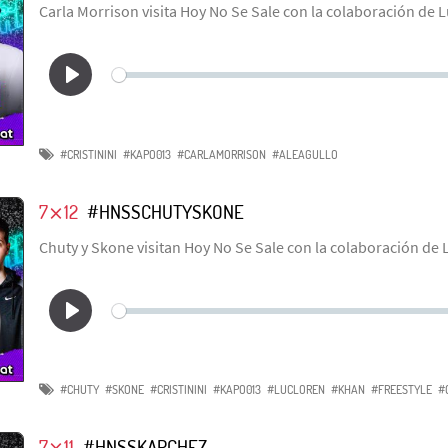
Carla Morrison visita Hoy No Se Sale con la colaboración de L
#CRISTININI
#KAPO013
#CARLAMORRISON
#ALEAGULLO
7⨯12
#HNSSCHUTYSKONE
Chuty y Skone visitan Hoy No Se Sale con la colaboración de 
#CHUTY
#SKONE
#CRISTININI
#KAPO013
#LUCLOREN
#KHAN
#FREESTYLE
#
7⨯11
#HNSSKARCHEZ