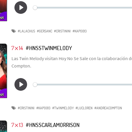
#LALACHUS
#GERSANC
#CRISTININI
#KAPO013
7⨯14
#HNSSTWINMELODY
Las Twin Melody visitan Hoy No Se Sale con la colaboración 
Compton.
#CRISTININI
#KAPO013
#TWINMELODY
#LUCLOREN
#ANDREACOMPTON
7⨯13
#HNSSCARLAMORRISON