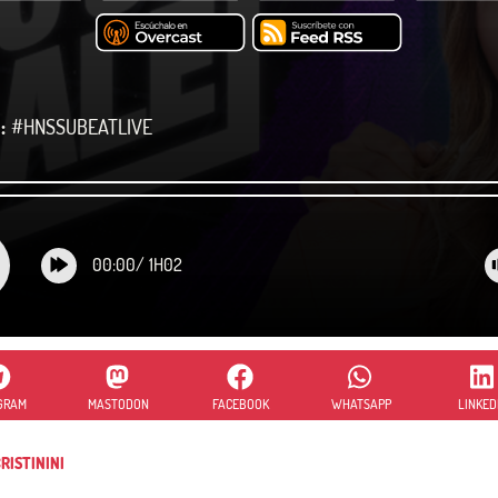
:
#HNSSUBEATLIVE
00:00
/
1H02
GRAM
MASTODON
FACEBOOK
WHATSAPP
LINKED
RISTININI