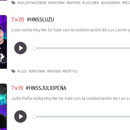
#VALENTINAZENERE
#CRISTININI
#KAPO013
#LUCLOREN
#QUEENMARY
#MEC
7⨯20
#HNSSLUZU
Luzu visita Hoy No Se Sale con la colaboración de Luc Loren y
#LUZU
#CRISTININI
#KAPO013
#BERTTUS
7⨯19
#HNSSJULIOPEÑA
Julio Peña visita Hoy No Se Sale con la colaboración de Luc