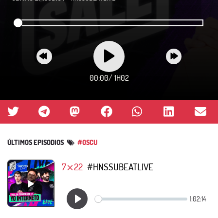
00:00
/
1H02
ÚLTIMOS EPISODIOS
#OSCU
7⨯22
#HNSSUBEATLIVE