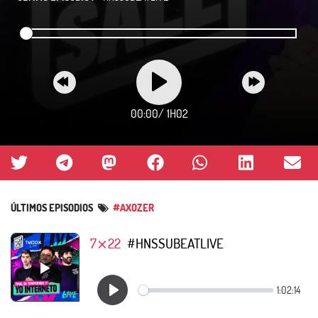
00:00
/
1H02
ÚLTIMOS EPISODIOS
#AXOZER
7⨯22
#HNSSUBEATLIVE