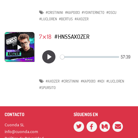
#CRISTININI
#KAPO013
#YOINTERNETO
#OSCU
#LUCLOREN
#BERTUS
#AXOZER
7⨯18
#HNSSAXOZER
#AXOZER
#CRISTININI
#KAPO013
#KOI
#LUCLOREN
#SPURSITO
CONTACTO
SÍGUENOS EN
Cuonda SL
info@cuonda.com