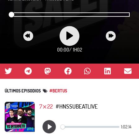
00:00
/
1H02
ÚLTIMOS EPISODIOS
#BERTUS
7⨯22
#HNSSUBEATLIVE