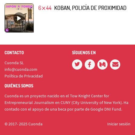
6⨯44
KOBAN, POLICÍA DE PROXIMIDAD
CONTACTO
SÍGUENOS EN
Cuonda SL
info@cuonda.com
Política de Privacidad
QUIÉNES SOMOS
Cuonda es un proyecto nacido en el Tow Knight Center for
Entrepreneurial Journalism en CUNY (City University of New York). Ha
contado con el apoyo de una beca por parte de Google DNI Fund.
© 2017- 2025 Cuonda
Iniciar sesión