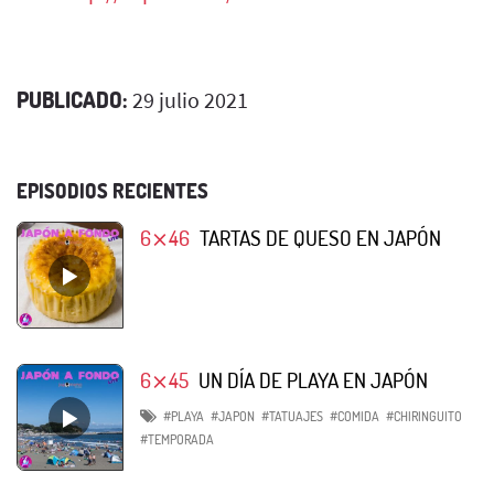
PUBLICADO:
29 julio 2021
EPISODIOS RECIENTES
6⨯46
TARTAS DE QUESO EN JAPÓN
6⨯45
UN DÍA DE PLAYA EN JAPÓN
#PLAYA
#JAPON
#TATUAJES
#COMIDA
#CHIRINGUITO
#TEMPORADA