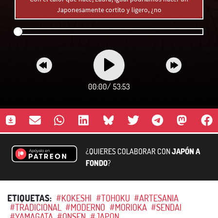
Japonesamente cortito y ligero, ¿no
00:00
/
53:53
¿QUIERES COLABORAR CON
JAPÓN A
FONDO
?
ETIQUETAS:
#KOKESHI
#TOHOKU
#ARTESANIA
#TRADICIONAL
#MODERNO
#MORIOKA
#SENDAI
#YAMAGATA
#ONSEN
#JAPON