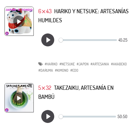
6⨯43
HARIKO Y NETSUKE: ARTESANÍAS
HUMILDES
#HARIKO
#NETSUKE
#JAPON
#ARTESANIA
#AKABEKO
#DARUMA
#KIMONO
#EDO
5⨯32
TAKEZAIKU, ARTESANÍA EN
BAMBÚ