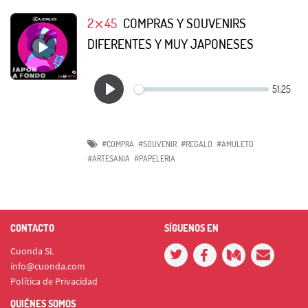
2⨯45
COMPRAS Y SOUVENIRS
DIFERENTES Y MUY JAPONESES
#COMPRA
#SOUVENIR
#REGALO
#AMULETO
#ARTESANIA
#PAPELERIA
CONTACTO
SÍGUENOS EN
Cuonda SL
info@cuonda.com
Política de Privacidad
QUIÉNES SOMOS