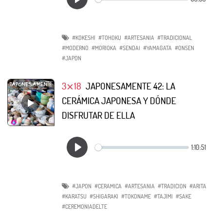
#KOKESHI
#TOHOKU
#ARTESANIA
#TRADICIONAL
#MODERNO
#MORIOKA
#SENDAI
#YAMAGATA
#ONSEN
#JAPON
3⨯18
JAPONESAMENTE 42: LA
CERÁMICA JAPONESA Y DÓNDE
DISFRUTAR DE ELLA
#JAPON
#CERAMICA
#ARTESANIA
#TRADICION
#ARITA
#KARATSU
#SHIGARAKI
#TOKONAME
#TAJIMI
#SAKE
#CEREMONIADELTE