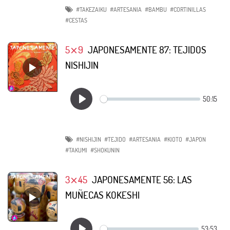
#TAKEZAIKU
#ARTESANIA
#BAMBU
#CORTINILLAS
#CESTAS
5⨯9
JAPONESAMENTE 87: TEJIDOS
NISHIJIN
#NISHIJIN
#TEJIDO
#ARTESANIA
#KIOTO
#JAPON
#TAKUMI
#SHOKUNIN
3⨯45
JAPONESAMENTE 56: LAS
MUÑECAS KOKESHI