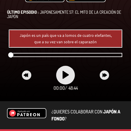
ÚLTIMO EPISODIO :
JAPONESAMENTE 57: EL MITO DE LA CREACIÓN DE
JAPÓN
Japón es un país que va a lomos de cuatro elefantes,
que a su vez van sobre el caparazón
00:00
/
48:44
¿QUIERES COLABORAR CON
JAPÓN A
FONDO
?