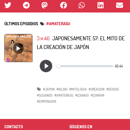
ÚLTIMOS EPISODIOS
#AMATERASU
3⨯46
JAPONESAMENTE 57: EL MITO DE
LA CREACIÓN DE JAPÓN
#JAPON
#KOJIKI
#MITOLOGIA
#CREACION
#DEIDAD
#SUSANOO
#AMATERASU
#IZANAGI
#IZANAMI
#EMPERADOR
CONTACTO
SÍGUENOS EN