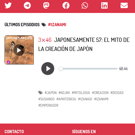
ÚLTIMOS EPISODIOS
#IZANAMI
3⨯46
JAPONESAMENTE 57: EL MITO DE
LA CREACIÓN DE JAPÓN
#JAPON
#KOJIKI
#MITOLOGIA
#CREACION
#DEIDAD
#SUSANOO
#AMATERASU
#IZANAGI
#IZANAMI
#EMPERADOR
CONTACTO
SÍGUENOS EN