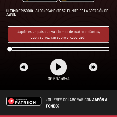
ÚLTIMO EPISODIO :
JAPONESAMENTE 57: EL MITO DE LA CREACIÓN DE
JAPÓN
Japón es un país que va a lomos de cuatro elefantes,
que a su vez van sobre el caparazón
00:00
/
48:44
¿QUIERES COLABORAR CON
JAPÓN A
FONDO
?