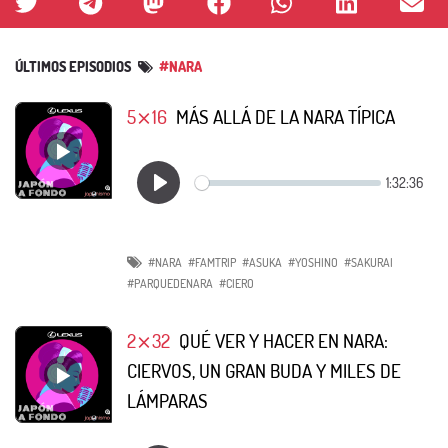
ÚLTIMOS EPISODIOS
#NARA
5⨯16
MÁS ALLÁ DE LA NARA TÍPICA
#NARA
#FAMTRIP
#ASUKA
#YOSHINO
#SAKURAI
#PARQUEDENARA
#CIERO
2⨯32
QUÉ VER Y HACER EN NARA:
CIERVOS, UN GRAN BUDA Y MILES DE
LÁMPARAS