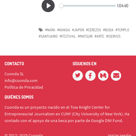
#NARA
#KANSAI
#JAPON
#CEREZOS
#BUDA
#TEMPLO
#SANTUARIO
#FESTIVAL
#MATSURI
#ARTE
#CIERVOS
CONTACTO
SÍGUENOS EN
Cuonda SL
info@cuonda.com
Política de Privacidad
QUIÉNES SOMOS
Cuonda es un proyecto nacido en el Tow Knight Center for
Entrepreneurial Journalism en CUNY (City University of New York). Ha
contado con el apoyo de una beca por parte de Google DNI Fund.
© 2017- 2025 Cuonda
Iniciar sesión