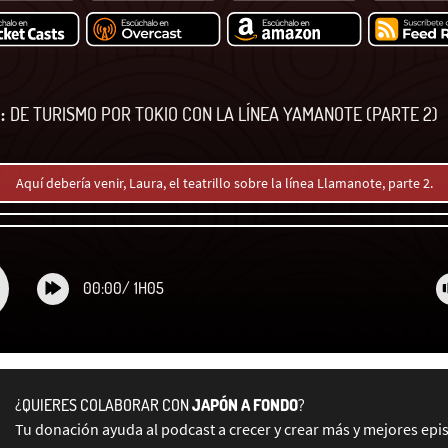
:
DE TURISMO POR TOKIO CON LA LÍNEA YAMANOTE (PARTE 2)
Aquí debería venir, Laura, el teatrillo sobre la línea Llamanote, parte 2.
00:00
/
1H05
¿QUIERES COLABORAR CON
JAPÓN A FONDO
?
Tu donación ayuda al podcast a crecer y crear más y mejores epi