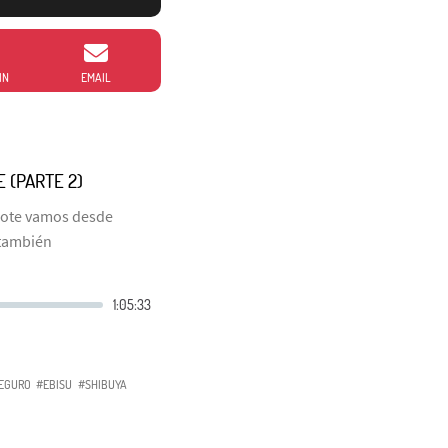
IN
EMAIL
 (PARTE 2)
anote vamos desde
 también
EGURO
#EBISU
#SHIBUYA