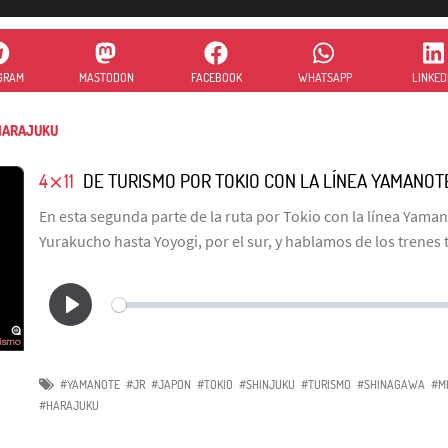
GRAM
MASTODON
FACEBOOK
WHATSAPP
LINKED
ARAJUKU
4⨯11
DE TURISMO POR TOKIO CON LA LÍNEA YAMANOTE
En esta segunda parte de la ruta por Tokio con la línea Yam
Yurakucho hasta Yoyogi, por el sur, y hablamos de los trenes
#YAMANOTE
#JR
#JAPON
#TOKIO
#SHINJUKU
#TURISMO
#SHINAGAWA
#M
#HARAJUKU