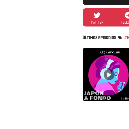
TWITTER
TELE
ÚLTIMOS EPISODIOS
#H