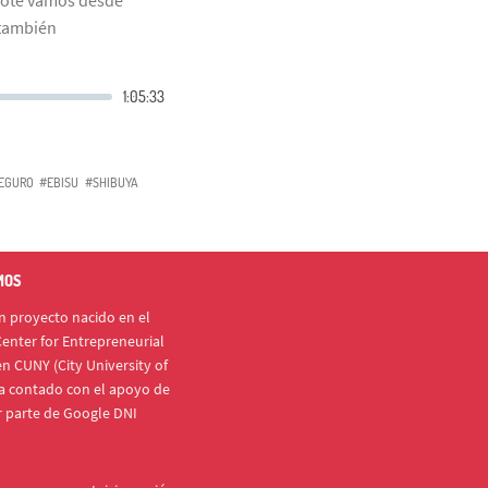
 también
EGURO
#EBISU
#SHIBUYA
MOS
 proyecto nacido en el
enter for Entrepreneurial
n CUNY (City University of
a contado con el apoyo de
r parte de Google DNI