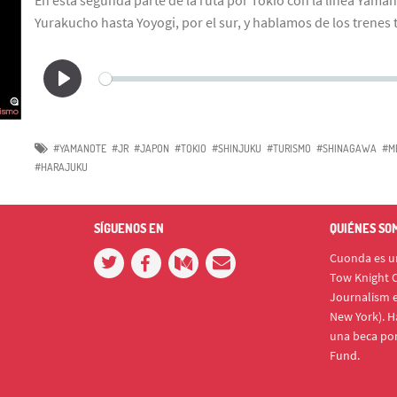
Yurakucho hasta Yoyogi, por el sur, y hablamos de los trenes
#YAMANOTE
#JR
#JAPON
#TOKIO
#SHINJUKU
#TURISMO
#SHINAGAWA
#M
#HARAJUKU
SÍGUENOS EN
QUIÉNES SO
Cuonda es un
Tow Knight C
Journalism e
New York). H
una beca po
Fund.