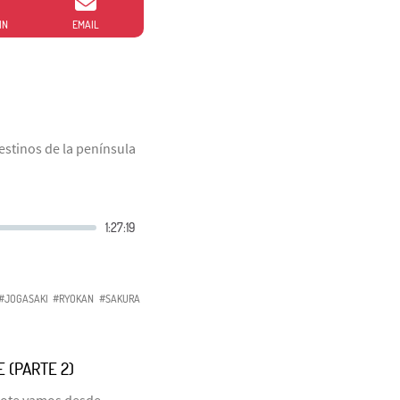
IN
EMAIL
estinos de la península
#JOGASAKI
#RYOKAN
#SAKURA
 (PARTE 2)
anote vamos desde