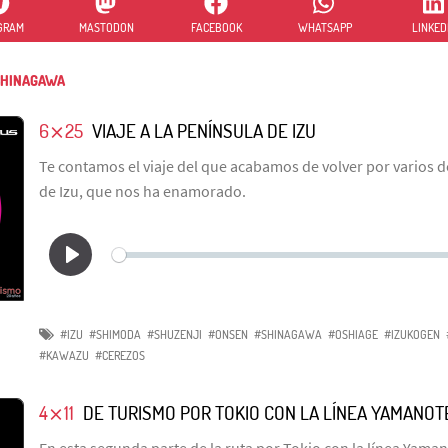
GRAM
MASTODON
FACEBOOK
WHATSAPP
LINKED
HINAGAWA
6⨯25
VIAJE A LA PENÍNSULA DE IZU
Te contamos el viaje del que acabamos de volver por varios d
de Izu, que nos ha enamorado.
#IZU
#SHIMODA
#SHUZENJI
#ONSEN
#SHINAGAWA
#OSHIAGE
#IZUKOGEN
#KAWAZU
#CEREZOS
4⨯11
DE TURISMO POR TOKIO CON LA LÍNEA YAMANOTE
En esta segunda parte de la ruta por Tokio con la línea Yam