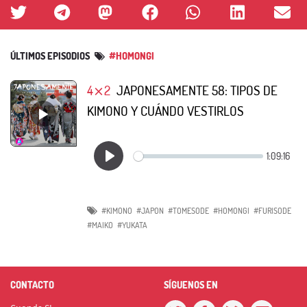
ÚLTIMOS EPISODIOS
#HOMONGI
4⨯2
JAPONESAMENTE 58: TIPOS DE
KIMONO Y CUÁNDO VESTIRLOS
#KIMONO
#JAPON
#TOMESODE
#HOMONGI
#FURISODE
#MAIKO
#YUKATA
CONTACTO
SÍGUENOS EN