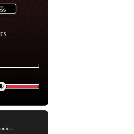
ÑOS
sodios.