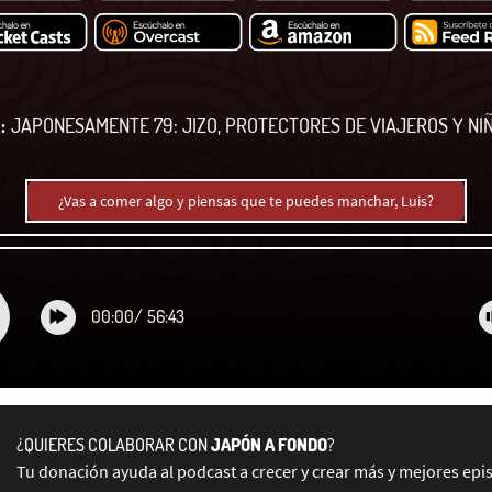
:
JAPONESAMENTE 79: JIZO, PROTECTORES DE VIAJEROS Y NI
¿Vas a comer algo y piensas que te puedes manchar, Luis?
00:00
/
56:43
¿QUIERES COLABORAR CON
JAPÓN A FONDO
?
Tu donación ayuda al podcast a crecer y crear más y mejores epi