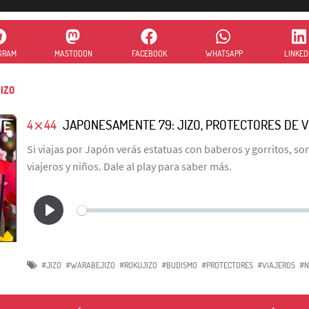
GRAM
MASTODON
FACEBOOK
WHATSAPP
LINKED
IZO
4⨯44
JAPONESAMENTE 79: JIZO, PROTECTORES DE V
Si viajas por Japón verás estatuas con baberos y gorritos, son
viajeros y niños. Dale al play para saber más.
#JIZO
#WARABEJIZO
#ROKUJIZO
#BUDISMO
#PROTECTORES
#VIAJEROS
#N