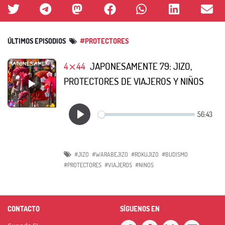
ÚLTIMOS EPISODIOS
#PROTECTORES
4⨯44
JAPONESAMENTE 79: JIZO,
PROTECTORES DE VIAJEROS Y NIÑOS
#JIZO
#WARABEJIZO
#ROKUJIZO
#BUDISMO
#PROTECTORES
#VIAJEROS
#NINOS
CONTACTO
SÍGUENOS EN