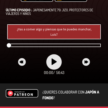
ÚLTIMO EPISODIO :
JAPONESAMENTE 79: JIZO, PROTECTORES DE
VIAJEROS Y NIÑOS
¿Vas a comer algo y piensas que te puedes manchar,
Luis?
00:00
/
56:43
¿QUIERES COLABORAR CON
JAPÓN A
FONDO
?