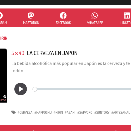
GRAM
MASTODON
FACEBOOK
WHATSAPP
LINKED
IRIN
5⨯40
LA CERVEZA EN JAPÓN
La bebida alcohólica más popular en Japón es la cerveza y te
todito
#CERVEZA
#HAPPOSHU
#KIRIN
#ASAHI
#SAPPORO
#SUNTORY
#ARTESANAL