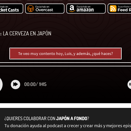
:
LA CERVEZA EN JAPÓN
Te veo muy contento hoy, Luis, y además, ¿qué haces?
00:00
/
1H15
¿QUIERES COLABORAR CON
JAPÓN A FONDO
?
Tu donación ayuda al podcast a crecer y crear más y mejores epi