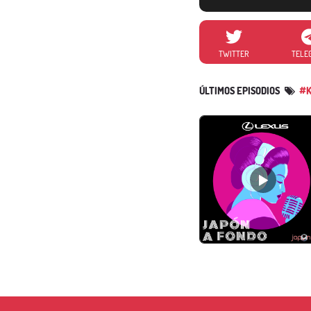
TWITTER
TELE
ÚLTIMOS EPISODIOS
#K