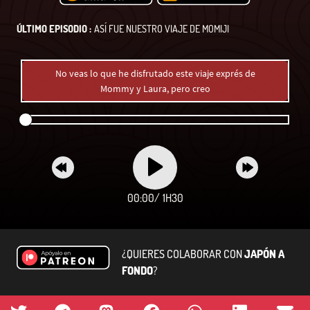
ÚLTIMO EPISODIO :
ASÍ FUE NUESTRO VIAJE DE MOMIJI
No veas lo que he disfrutado este viaje exprés de
Mommy y Laura, pero creo
00:00
/
1H30
¿QUIERES COLABORAR CON
JAPÓN A
FONDO
?