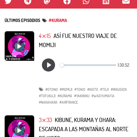
ÚLTIMOS EPISODIOS
#KURAMA
4⨯15
ASÍ FUE NUESTRO VIAJE DE
MOMIJI
#OTONO
#MOMIJI
#TOKIO
#KIOTO
#TOJI
#RIKUGIEN
#TOFUKUJI
#KURAMA
#YAKINIKU
#WAGYUMAFIA
#NAKAHARA
#AIRFRANCE
3⨯33
KIBUNE, KURAMA Y OHARA:
ESCAPADA A LAS MONTAÑAS AL NORTE