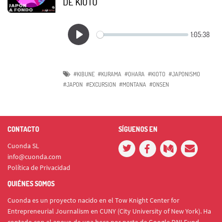
DE KIOTO
#KIBUNE
#KURAMA
#OHARA
#KIOTO
#JAPONISMO
#JAPON
#EXCURSION
#MONTANA
#ONSEN
CONTACTO
SÍGUENOS EN
Cuonda SL
info@cuonda.com
Política de Privacidad
QUIÉNES SOMOS
Cuonda es un proyecto nacido en el Tow Knight Center for
Entrepreneurial Journalism en CUNY (City University of New York). Ha