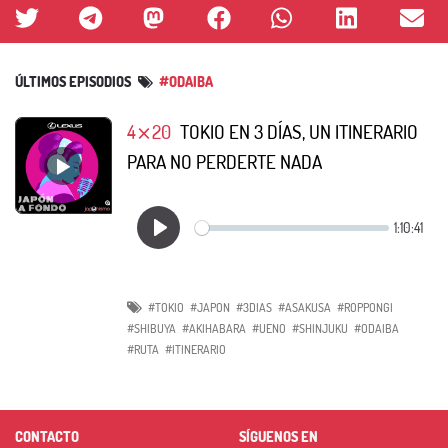
ÚLTIMOS EPISODIOS
#ODAIBA
4⨯20
TOKIO EN 3 DÍAS, UN ITINERARIO
PARA NO PERDERTE NADA
#TOKIO
#JAPON
#3DIAS
#ASAKUSA
#ROPPONGI
#SHIBUYA
#AKIHABARA
#UENO
#SHINJUKU
#ODAIBA
#RUTA
#ITINERARIO
CONTACTO
SÍGUENOS EN