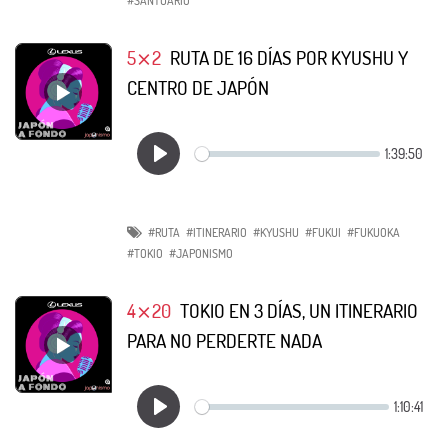
#SANTUARIO
5⨯2
RUTA DE 16 DÍAS POR KYUSHU Y
CENTRO DE JAPÓN
#RUTA
#ITINERARIO
#KYUSHU
#FUKUI
#FUKUOKA
#TOKIO
#JAPONISMO
4⨯20
TOKIO EN 3 DÍAS, UN ITINERARIO
PARA NO PERDERTE NADA