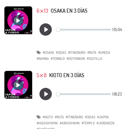
6⨯13
OSAKA EN 3 DÍAS
#OSAKA
#3DIAS
#ITINERARIO
#RUTA
#UMEDA
#NAMBA
#TENNOJI
#DOTONBORI
#CASTILLO
5⨯8
KIOTO EN 3 DÍAS
#KIOTO
#RUTA
#ITINERARIO
#3DIAS
#JAPON
#HIGASHIYAMA
#ARASHIYAMA
#TEMPLO
#JARDINZEN