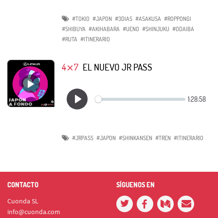
#TOKIO
#JAPON
#3DIAS
#ASAKUSA
#ROPPONGI
#SHIBUYA
#AKIHABARA
#UENO
#SHINJUKU
#ODAIBA
#RUTA
#ITINERARIO
4⨯7
EL NUEVO JR PASS
#JRPASS
#JAPON
#SHINKANSEN
#TREN
#ITINERARIO
CONTACTO
SÍGUENOS EN
Cuonda SL
info@cuonda.com