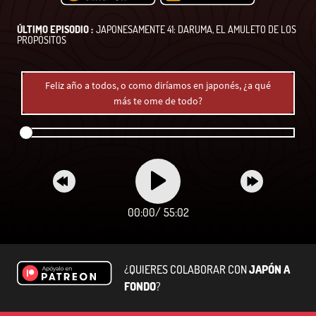
ÚLTIMO EPISODIO :
JAPONESAMENTE 41: DARUMA, EL AMULETO DE LOS
PROPÓSITOS
Feliz año a todos, o como diríamos en japonés, ¿a qué
más te ome de todo?
00:00
/
55:02
¿QUIERES COLABORAR CON
JAPÓN A
FONDO
?