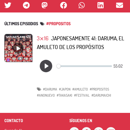
ÚLTIMOS EPISODIOS
#PROPOSITOS
3⨯16
JAPONESAMENTE 41: DARUMA, EL
AMULETO DE LOS PROPÓSITOS
#DARUMA
#JAPON
#AMULETO
#PROPOSITOS
#ANONUEVO
#TAKASAKI
#FESTIVAL
#DARUMAICHI
CONTACTO
SÍGUENOS EN