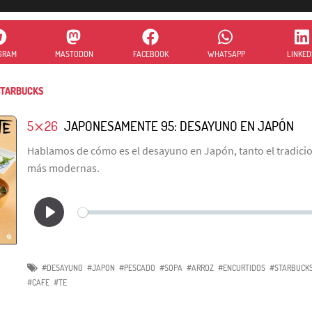
GRAM
MASTODON
FACEBOOK
WHATSAPP
LINKED
TARBUCKS
5⨯26
JAPONESAMENTE 95: DESAYUNO EN JAPÓN
Hablamos de cómo es el desayuno en Japón, tanto el tradici
más modernas.
#DESAYUNO
#JAPON
#PESCADO
#SOPA
#ARROZ
#ENCURTIDOS
#STARBUCK
#CAFE
#TE