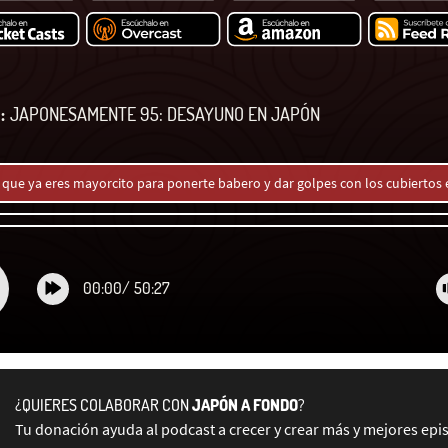
:
JAPONESAMENTE 95: DESAYUNO EN JAPÓN
s, que ya eres mayorcito para ponerte babero y dar golpes con los cubiertos 
00:00
/
50:27
¿QUIERES COLABORAR CON
JAPÓN A FONDO
?
Tu donación ayuda al podcast a crecer y crear más y mejores epi