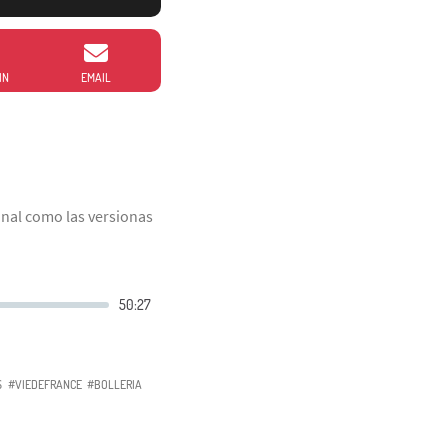
IN
EMAIL
onal como las versionas
S
#VIEDEFRANCE
#BOLLERIA