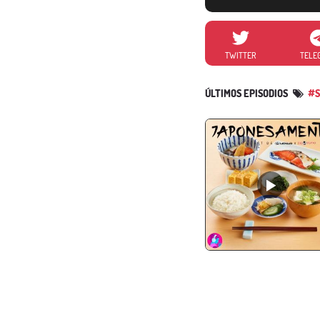
TWITTER
TELE
ÚLTIMOS EPISODIOS
#S