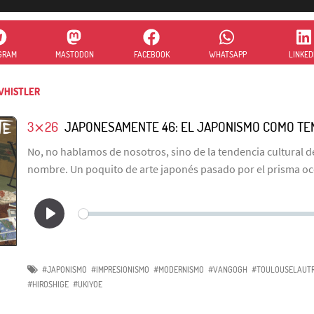
GRAM
MASTODON
FACEBOOK
WHATSAPP
LINKED
HISTLER
3⨯26
JAPONESAMENTE 46: EL JAPONISMO COMO TE
No, no hablamos de nosotros, sino de la tendencia cultural 
nombre. Un poquito de arte japonés pasado por el prisma oc
#JAPONISMO
#IMPRESIONISMO
#MODERNISMO
#VANGOGH
#TOULOUSELAUT
#HIROSHIGE
#UKIYOE