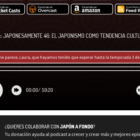
:
JAPONESAMENTE 46: EL JAPONISMO COMO TENDENCIA CULT
me parece, Laura, que hayamos tenido que esperar hasta la temporada 3 de
00:00
/
59:20
¿QUIERES COLABORAR CON
JAPÓN A FONDO
?
Tu donación ayuda al podcast a crecer y crear más y mejores epi