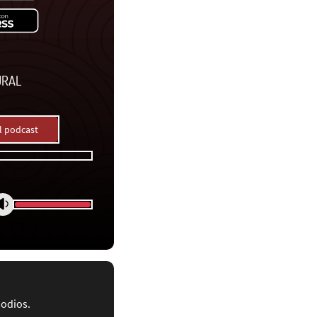
URAL
l podcast
sodios.