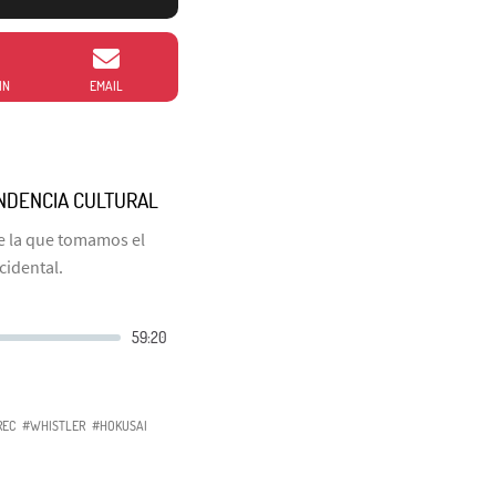
IN
EMAIL
NDENCIA CULTURAL
de la que tomamos el
cidental.
REC
#WHISTLER
#HOKUSAI