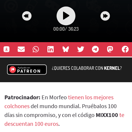
00:00
/
36:23
¿QUIERES COLABORAR CON
KERNEL
?
Patrocinador:
En Morfeo
tienen los mejores
colchones
del mundo mundial. Pruébalos 100
días sin compromiso, y con el código
MIXX100
te
descuentan 100 euros
.