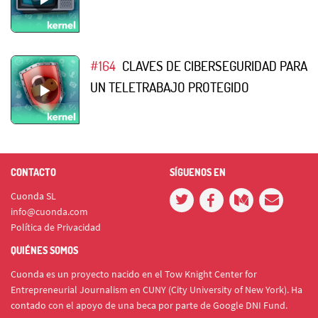
#164
CLAVES DE CIBERSEGURIDAD PARA
UN TELETRABAJO PROTEGIDO
CONTACTO
SÍGUENOS EN
Cuonda SL
info@cuonda.com
Política de Privacidad
QUIÉNES SOMOS
Cuonda es un proyecto nacido en el Tow Knight Center for
Entrepreneurial Journalism en CUNY (City University of New York). Ha
contado con el apoyo de una beca por parte de Google DNI Fund.