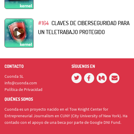
#164
CLAVES DE CIBERSEGURIDAD PARA
UN TELETRABAJO PROTEGIDO
CONTACTO
SÍGUENOS EN
Cuonda SL
info@cuonda.com
Política de Privacidad
QUIÉNES SOMOS
Cuonda es un proyecto nacido en el Tow Knight Center for
Entrepreneurial Journalism en CUNY (City University of New York). Ha
contado con el apoyo de una beca por parte de Google DNI Fund.