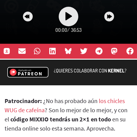
00:00
/
36:53
¿QUIERES COLABORAR CON
KERNEL
?
Patrocinador:
¿No has probado aún
los chicles
WUG de cafeína
? Son lo mejor de lo mejor, y con
el
código MIXXIO tendrás un 2×1 en todo
en su
tienda online solo esta semana. Aprovecha.