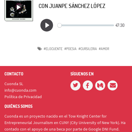
CON JUANPE SÁNCHEZ LÓPEZ
#ELOCUENTE
#POESIA
#CURSILERIA
#AMOR
CONTACTO
SÍGUENOS EN
Cuonda SL
info@cuonda.com
Política de Privacidad
QUIÉNES SOMOS
Cuonda es un proyecto nacido en el Tow Knight Center for
Entrepreneurial Journalism en CUNY (City University of New York). Ha
contado con el apoyo de una beca por parte de Google DNI Fund.