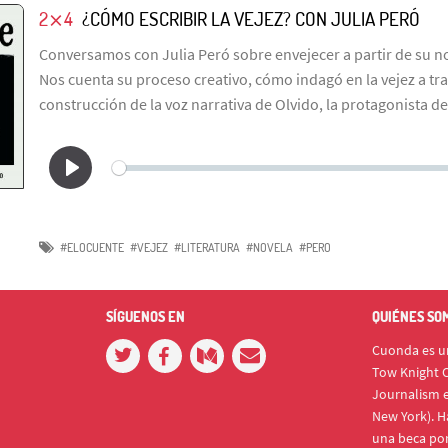
2⨯4
¿CÓMO ESCRIBIR LA VEJEZ? CON JULIA PERÓ
Conversamos con Julia Peró sobre envejecer a partir de su n
Nos cuenta su proceso creativo, cómo indagó en la vejez a tra
construcción de la voz narrativa de Olvido, la protagonista de
#ELOCUENTE
#VEJEZ
#LITERATURA
#NOVELA
#PERO
SÍGUENOS EN
QUIÉNES SO
Cuonda es un
Tow Knight C
Journalism e
New York). H
una beca po