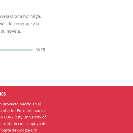
ovela Olor a hormiga.
vés del lenguaje y la
 su novela.
MOS
 proyecto nacido en el
enter for Entrepreneurial
n CUNY (City University of
a contado con el apoyo de
r parte de Google DNI