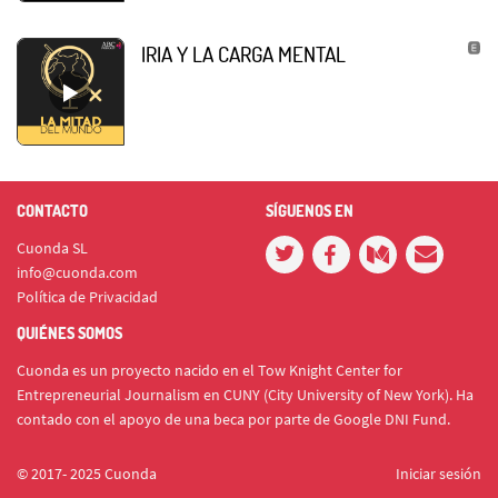
IRIA Y LA CARGA MENTAL
CONTACTO
SÍGUENOS EN
Cuonda SL
info@cuonda.com
Política de Privacidad
QUIÉNES SOMOS
Cuonda es un proyecto nacido en el Tow Knight Center for
Entrepreneurial Journalism en CUNY (City University of New York). Ha
contado con el apoyo de una beca por parte de Google DNI Fund.
© 2017- 2025 Cuonda
Iniciar sesión