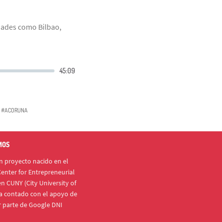
dades como Bilbao,
#ACORUNA
MOS
 proyecto nacido en el
enter for Entrepreneurial
n CUNY (City University of
a contado con el apoyo de
r parte de Google DNI