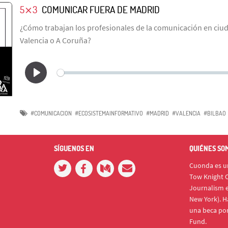
5⨯3
COMUNICAR FUERA DE MADRID
¿Cómo trabajan los profesionales de la comunicación en ciu
Valencia o A Coruña?
#COMUNICACION
#ECOSISTEMAINFORMATIVO
#MADRID
#VALENCIA
#BILBAO
SÍGUENOS EN
QUIÉNES SO
Cuonda es un
Tow Knight C
Journalism e
New York). H
una beca po
Fund.