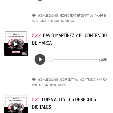
#COMUNICACION
#ECOSISTEMAINFORMATIVO
#MADRID
#VALENCIA
#BILBAO
#ACORUNA
5⨯2
DAVID MARTÍNEZ Y EL CONTENIDO
DE MARCA
#COMUNICACION
#CORPORATIVA
#CONTENIDO
#MARCA
#MARKETING
#PERIODISMO
5⨯1
LUISA ALLI Y LOS DERECHOS
DIGITALES