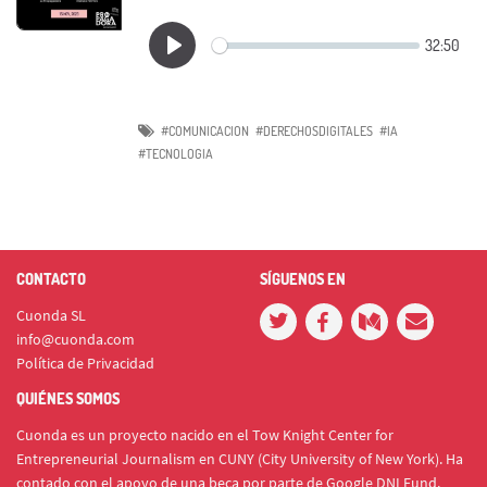
#COMUNICACION
#DERECHOSDIGITALES
#IA
#TECNOLOGIA
CONTACTO
SÍGUENOS EN
Cuonda SL
info@cuonda.com
Política de Privacidad
QUIÉNES SOMOS
Cuonda es un proyecto nacido en el Tow Knight Center for
Entrepreneurial Journalism en CUNY (City University of New York). Ha
contado con el apoyo de una beca por parte de Google DNI Fund.