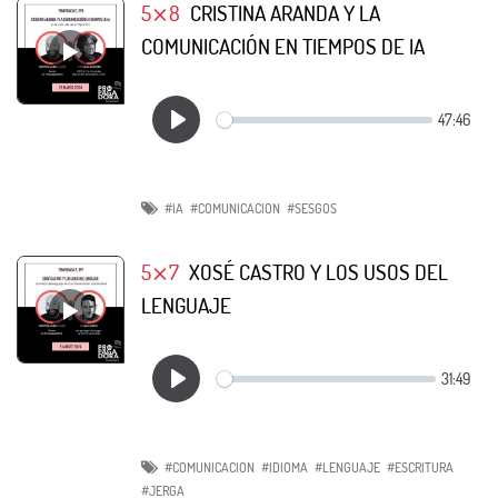
5⨯8
CRISTINA ARANDA Y LA
COMUNICACIÓN EN TIEMPOS DE IA
#IA
#COMUNICACION
#SESGOS
5⨯7
XOSÉ CASTRO Y LOS USOS DEL
LENGUAJE
#COMUNICACION
#IDIOMA
#LENGUAJE
#ESCRITURA
#JERGA