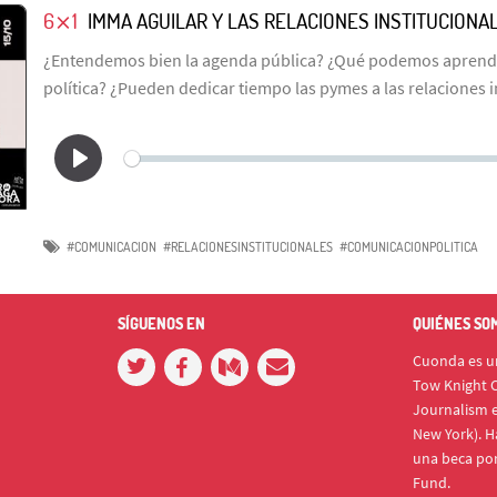
6⨯1
IMMA AGUILAR Y LAS RELACIONES INSTITUCIONA
¿Entendemos bien la agenda pública? ¿Qué podemos aprend
política? ¿Pueden dedicar tiempo las pymes a las relaciones i
#COMUNICACION
#RELACIONESINSTITUCIONALES
#COMUNICACIONPOLITICA
SÍGUENOS EN
QUIÉNES SO
Cuonda es un
Tow Knight C
Journalism e
New York). H
una beca po
Fund.