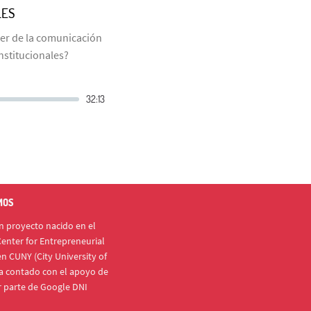
LES
er de la comunicación
nstitucionales?
MOS
 proyecto nacido en el
enter for Entrepreneurial
n CUNY (City University of
a contado con el apoyo de
r parte de Google DNI