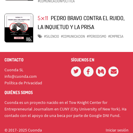
#COMUNICACIONPOLITICA
5⨯11
PEDRO BRAVO CONTRA EL RUIDO,
LA INQUIETUD Y LA PRISA
#SILENCIO
#COMUNICACION
#PERIODISMO
#EMPRESA
CONTACTO
SÍGUENOS EN
Cuonda SL
info@cuonda.com
Política de Privacidad
QUIÉNES SOMOS
Cuonda es un proyecto nacido en el Tow Knight Center for
Entrepreneurial Journalism en CUNY (City University of New York). Ha
contado con el apoyo de una beca por parte de Google DNI Fund.
© 2017- 2025 Cuonda
Iniciar sesión