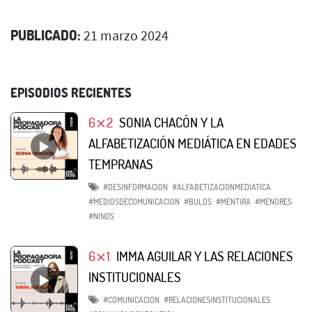
PUBLICADO:
21 marzo 2024
EPISODIOS RECIENTES
6⨯2
SONIA CHACÓN Y LA
ALFABETIZACIÓN MEDIÁTICA EN EDADES
TEMPRANAS
#DESINFORMACION
#ALFABETIZACIONMEDIATICA
#MEDIOSDECOMUNICACION
#BULOS
#MENTIRA
#MENORES
#NINOS
6⨯1
IMMA AGUILAR Y LAS RELACIONES
INSTITUCIONALES
#COMUNICACION
#RELACIONESINSTITUCIONALES