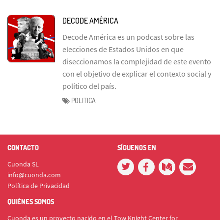
DECODE AMÉRICA
Decode América es un podcast sobre las
elecciones de Estados Unidos en que
diseccionamos la complejidad de este evento
con el objetivo de explicar el contexto social y
político del país.
POLITICA
CONTACTO
SÍGUENOS EN
Cuonda SL
info@cuonda.com
Política de Privacidad
QUIÉNES SOMOS
Cuonda es un proyecto nacido en el Tow Knight Center for