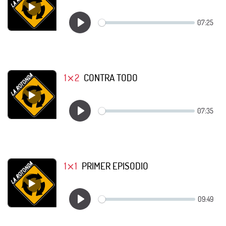
1⨯2
CONTRA TODO
1⨯1
PRIMER EPISODIO