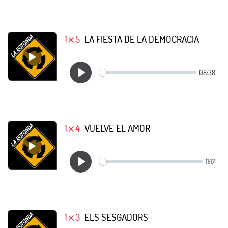
1⨯5
LA FIESTA DE LA DEMOCRACIA
1⨯4
VUELVE EL AMOR
1⨯3
ELS SESGADORS