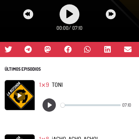
00:00
/
07:10
ÚLTIMOS EPISODIOS
1⨯9
TONI
1⨯8
¡ACHO, ACHO, ACHO!