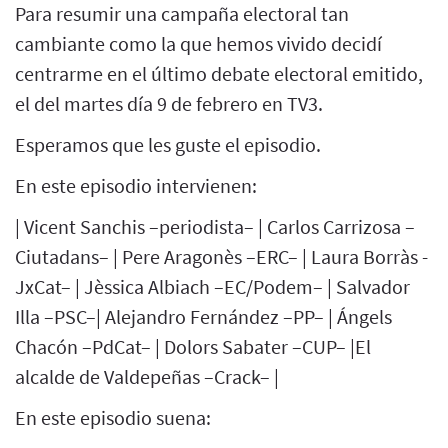
Para resumir una campaña electoral tan
cambiante como la que hemos vivido decidí
centrarme en el último debate electoral emitido,
el del martes día 9 de febrero en TV3.
Esperamos que les guste el episodio.
En este episodio intervienen:
| Vicent Sanchis –periodista– | Carlos Carrizosa –
Ciutadans– | Pere Aragonès –ERC– | Laura Borràs -
JxCat– | Jèssica Albiach –EC/Podem– | Salvador
Illa –PSC–| Alejandro Fernández –PP– | Ángels
Chacón –PdCat– | Dolors Sabater –CUP– |El
alcalde de Valdepeñas –Crack– |
En este episodio suena: