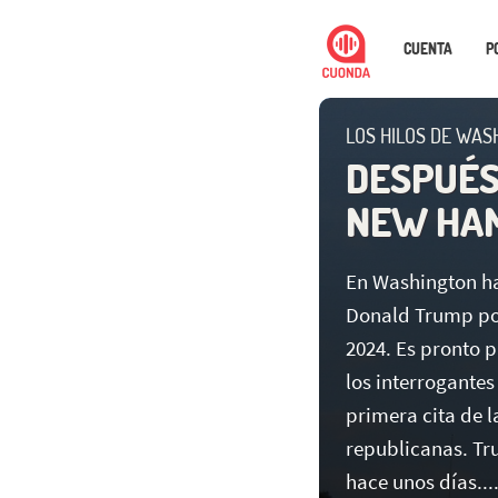
CUENTA
P
LOS HILOS DE WAS
DESPUÉS
NEW HA
En Washington ha
Donald Trump pod
2024. Es pronto 
los interrogantes
primera cita de l
republicanas. Tr
hace unos días...