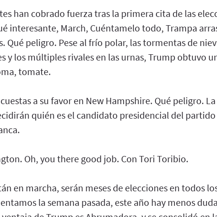
tes han cobrado fuerza tras la primera cita de las ele
qué interesante, March, Cuéntamelo todo, Trampa arra
. Qué peligro. Pese al frío polar, las tormentas de nie
s y los múltiples rivales en las urnas, Trump obtuvo u
Toma, tomate.
encuestas a su favor en New Hampshire. Qué peligro. L
cidirán quién es el candidato presidencial del partid
anca.
gton. Oh, you there good job. Con Tori Toribio.
tán en marcha, serán meses de elecciones en todos los
entamos la semana pasada, este año hay menos dudas
a ventaja de Trump es Abrumadora, y se consolidó en l