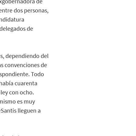
 exgobernadora de
 entre dos personas,
andidatura
 delegados de
as, dependiendo del
las convenciones de
respondiente. Todo
 había cuarenta
iley con ocho.
a mismo es muy
eSantis lleguen a