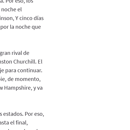
. Por eso, los
 noche el
nson, Y cinco días
 por la noche que
gran rival de
ston Churchill. El
aje para continuar.
 pie, de momento,
ew Hampshire, y va
 estados. Por eso,
ta el final,