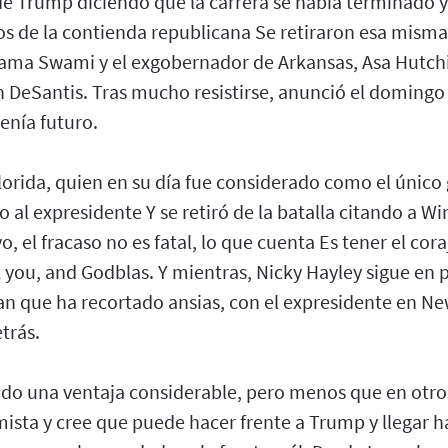
 Trump diciendo que la carrera se había terminado ya
os de la contienda republicana Se retiraron esa misma
ama Swami y el exgobernador de Arkansas, Asa Hutchi
n DeSantis. Tras mucho resistirse, anunció el domingo
enía futuro.
orida, quien en su día fue considerado como el único 
 al expresidente Y se retiró de la batalla citando a Win
vo, el fracaso no es fatal, lo que cuenta Es tener el cor
 you, and Godblas. Y mientras, Nicky Hayley sigue en
can que ha recortado ansias, con el expresidente en N
trás.
do una ventaja considerable, pero menos que en otros
mista y cree que puede hacer frente a Trump y llegar has