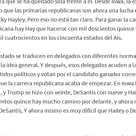
a que se ha quedado sola frente a él. Desde Iowa, la
jo que las primarias republicanas son ahora una lucha
y Hayley. Pero eso no está tan claro. Para ganar la c
licana hay Hay que hacerse con mil doscientos quince
l cuatrocientos en los cincuenta estados del Ais.
estado se traducen en delegados con diferentes norm
 la idea general. Y después, esos delegados acuden a 
tidos políticos y votan por el candidato ganador cor
 que la carrera republicana acaba de empezar. En Iowa
, y Trump se hizo con veinte, DeSantis con nueve y Ha
ientos quince hay mucho camino por delante, y ahor
o DeSantis, Y ahora mismo es muy difícil que Hailey o D