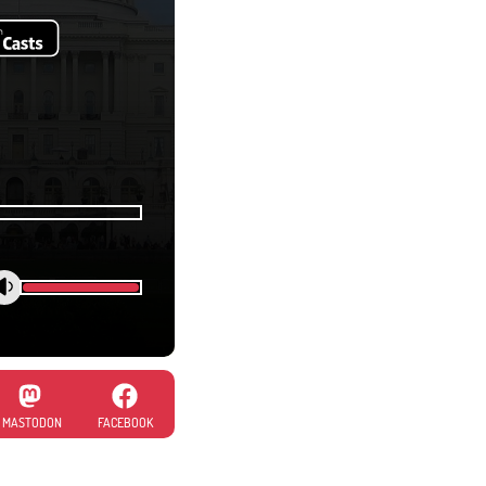
MASTODON
FACEBOOK