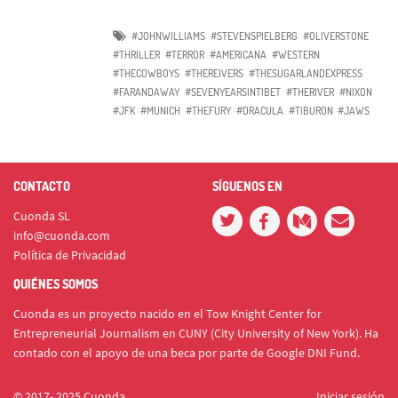
#JOHNWILLIAMS
#STEVENSPIELBERG
#OLIVERSTONE
#THRILLER
#TERROR
#AMERICANA
#WESTERN
#THECOWBOYS
#THEREIVERS
#THESUGARLANDEXPRESS
#FARANDAWAY
#SEVENYEARSINTIBET
#THERIVER
#NIXON
#JFK
#MUNICH
#THEFURY
#DRACULA
#TIBURON
#JAWS
CONTACTO
SÍGUENOS EN
Cuonda SL
info@cuonda.com
Política de Privacidad
QUIÉNES SOMOS
Cuonda es un proyecto nacido en el Tow Knight Center for
Entrepreneurial Journalism en CUNY (City University of New York). Ha
contado con el apoyo de una beca por parte de Google DNI Fund.
© 2017- 2025 Cuonda
Iniciar sesión