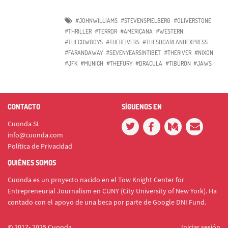
#JOHNWILLIAMS
#STEVENSPIELBERG
#OLIVERSTONE
#THRILLER
#TERROR
#AMERICANA
#WESTERN
#THECOWBOYS
#THEREIVERS
#THESUGARLANDEXPRESS
#FARANDAWAY
#SEVENYEARSINTIBET
#THERIVER
#NIXON
#JFK
#MUNICH
#THEFURY
#DRACULA
#TIBURON
#JAWS
CONTACTO
SÍGUENOS EN
Cuonda SL
info@cuonda.com
Política de Privacidad
QUIÉNES SOMOS
Cuonda es un proyecto nacido en el Tow Knight Center for
Entrepreneurial Journalism en CUNY (City University of New York). Ha
contado con el apoyo de una beca por parte de Google DNI Fund.
© 2017- 2025 Cuonda
Iniciar sesión