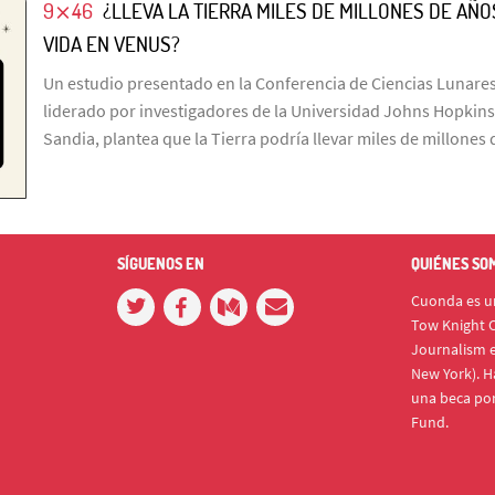
9⨯46
¿LLEVA LA TIERRA MILES DE MILLONES DE A
VIDA EN VENUS?
Un estudio presentado en la Conferencia de Ciencias Lunares
liderado por investigadores de la Universidad Johns Hopkins
Sandia, plantea que la Tierra podría llevar miles de millone
SÍGUENOS EN
QUIÉNES SO
Cuonda es un
Tow Knight C
Journalism e
New York). H
una beca po
Fund.