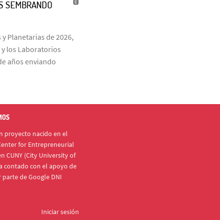
ÑOS SEMBRANDO
 y Planetarias de 2026,
 y los Laboratorios
s de años enviando
MOS
 proyecto nacido en el
enter for Entrepreneurial
n CUNY (City University of
a contado con el apoyo de
r parte de Google DNI
Iniciar sesión