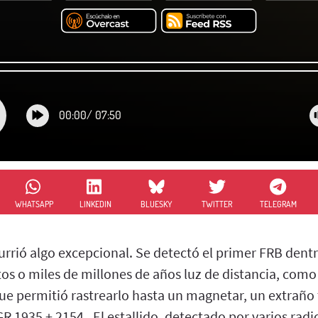
00:00
/
07:50
WHATSAPP
LINKEDIN
BLUESKY
TWITTER
TELEGRAM
urrió algo excepcional. Se detectó el primer FRB dent
ntos o miles de millones de años luz de distancia, com
que permitió rastrearlo hasta un magnetar, un extraño
GR 1935 + 2154 . El estallido, detectado por varios rad