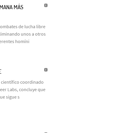
UMANA MÁS
combates de lucha libre
eliminando unos a otros
ferentes homíni
E
 científico coordinado
neer Labs, concluye que
que sigue s