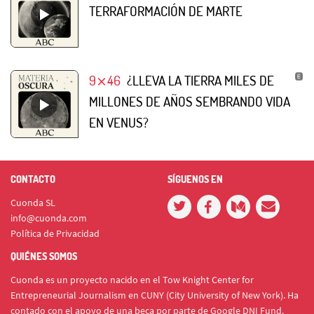
TERRAFORMACIÓN DE MARTE
9⨯46
¿LLEVA LA TIERRA MILES DE
MILLONES DE AÑOS SEMBRANDO VIDA
EN VENUS?
CONTACTO
SÍGUENOS EN
Cuonda SL
info@cuonda.com
Política de Privacidad
QUIÉNES SOMOS
Cuonda es un proyecto nacido en el Tow Knight Center for
Entrepreneurial Journalism en CUNY (City University of New York). Ha
contado con el apoyo de una beca por parte de Google DNI Fund.