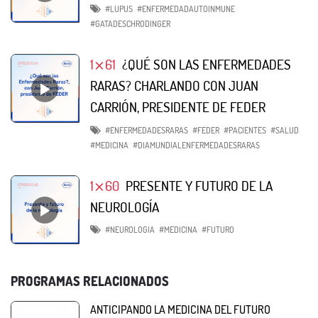
#LUPUS
#ENFERMEDADAUTOINMUNE
#GATADESCHRODINGER
1⨯61
¿QUÉ SON LAS ENFERMEDADES
RARAS? CHARLANDO CON JUAN
CARRIÓN, PRESIDENTE DE FEDER
#ENFERMEDADESRARAS
#FEDER
#PACIENTES
#SALUD
#MEDICINA
#DIAMUNDIALENFERMEDADESRARAS
1⨯60
PRESENTE Y FUTURO DE LA
NEUROLOGÍA
#NEUROLOGIA
#MEDICINA
#FUTURO
PROGRAMAS RELACIONADOS
ANTICIPANDO LA MEDICINA DEL FUTURO