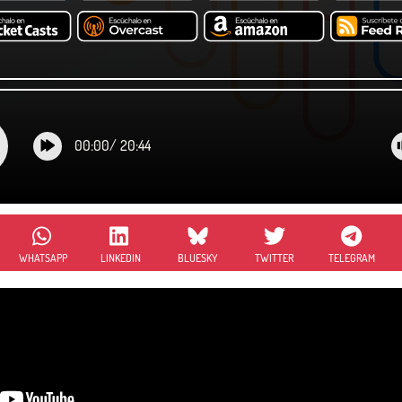
00:00
/
20:44
WHATSAPP
LINKEDIN
BLUESKY
TWITTER
TELEGRAM