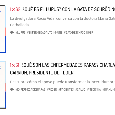
1⨯62
¿QUÉ ES EL LUPUS? CON LA GATA DE SCHRÖDI
La divulgadora Rocío Vidal conversa con la doctora María Gali
Carballeda
#LUPUS
#ENFERMEDADAUTOINMUNE
#GATADESCHRODINGER
1⨯61
¿QUÉ SON LAS ENFERMEDADES RARAS? CHARL
CARRIÓN, PRESIDENTE DE FEDER
Descubre cómo el apoyo puede transformar la incertidumbr
#ENFERMEDADESRARAS
#FEDER
#PACIENTES
#SALUD
#MEDICINA
#DIAMUN