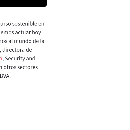
curso sostenible en
odemos actuar hoy
mos al mundo de la
, directora de
a
, Security and
 otros sectores
BBVA.