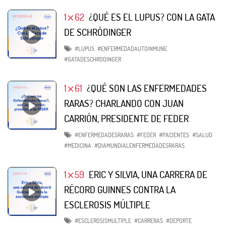
1⨯62
¿QUÉ ES EL LUPUS? CON LA GATA
DE SCHRÖDINGER
#LUPUS
#ENFERMEDADAUTOINMUNE
#GATADESCHRODINGER
1⨯61
¿QUÉ SON LAS ENFERMEDADES
RARAS? CHARLANDO CON JUAN
CARRIÓN, PRESIDENTE DE FEDER
#ENFERMEDADESRARAS
#FEDER
#PACIENTES
#SALUD
#MEDICINA
#DIAMUNDIALENFERMEDADESRARAS
1⨯59
ERIC Y SILVIA, UNA CARRERA DE
RÉCORD GUINNES CONTRA LA
ESCLEROSIS MÚLTIPLE
#ESCLEROSISMULTIPLE
#CARRERAS
#DEPORTE