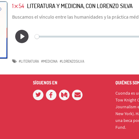
1⨯54
LITERATURA Y MEDICINA, CON LORENZO SILVA
Buscamos el vínculo entre las humanidades y la práctica méd
#LITERATURA
#MEDICINA
#LORENZOSILVA
SÍGUENOS EN
QUIÉNES SO
Cuonda es un
Tow Knight C
Journalism e
New York). H
una beca po
Fund.