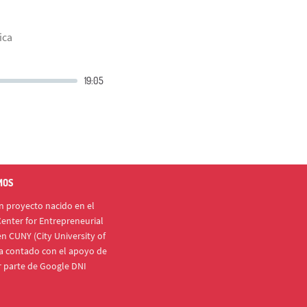
ica
MOS
 proyecto nacido en el
enter for Entrepreneurial
n CUNY (City University of
a contado con el apoyo de
r parte de Google DNI