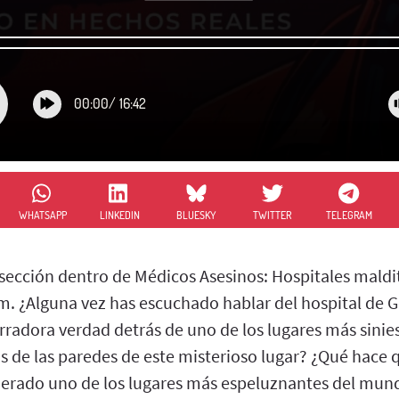
00:00
/
16:42
WHATSAPP
LINKEDIN
BLUESKY
TWITTER
TELEGRAM
ección dentro de Médicos Asesinos: Hospitales maldito
am. ¿Alguna vez has escuchado hablar del hospital de 
rradora verdad detrás de uno de los lugares más sinie
s de las paredes de este misterioso lugar? ¿Qué hace q
erado uno de los lugares más espeluznantes del mund