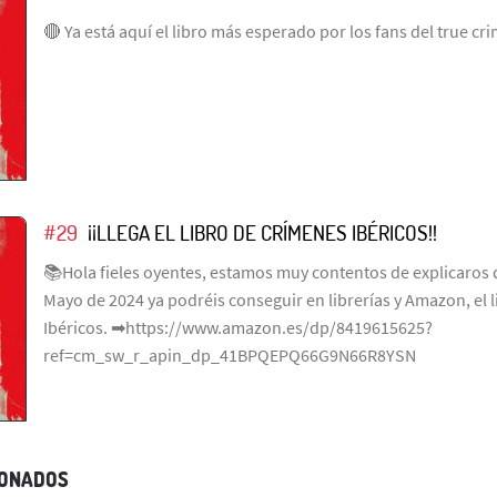
🔴 Ya está aquí el libro más esperado por los fans del true cr
#29
¡¡LLEGA EL LIBRO DE CRÍMENES IBÉRICOS!!
📚Hola fieles oyentes, estamos muy contentos de explicaros q
Mayo de 2024 ya podréis conseguir en librerías y Amazon, el 
Ibéricos. ➡https://www.amazon.es/dp/8419615625?
ref=cm_sw_r_apin_dp_41BPQEPQ66G9N66R8YSN
IONADOS