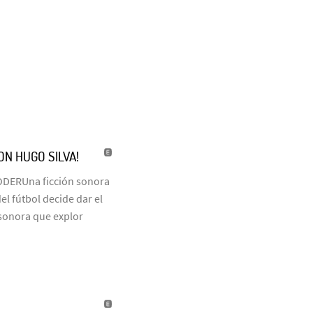
N HUGO SILVA!
ODERUna ficción sonora
l fútbol decide dar el
n sonora que explor