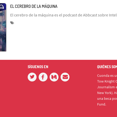
EL CEREBRO DE LA MÁQUINA
El cerebro de la máquina es el podcast de Abbcast sobre Intelig
SÍGUENOS EN
QUIÉNES SO
Cuonda es un
Tow Knight C
Journalism e
New York). H
una beca po
Fund.